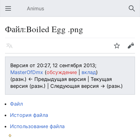
Animus
Открыть главное меню
Най
Файл:Boiled Egg .png
Язык
Следить
Править
Версия от 20:27, 12 сентября 2013;
MasterOfDmx
(
обсуждение
|
вклад
)
(разн.) ← Предыдущая версия | Текущая
версия (разн.) | Следующая версия → (разн.)
Файл
История файла
Использование файла