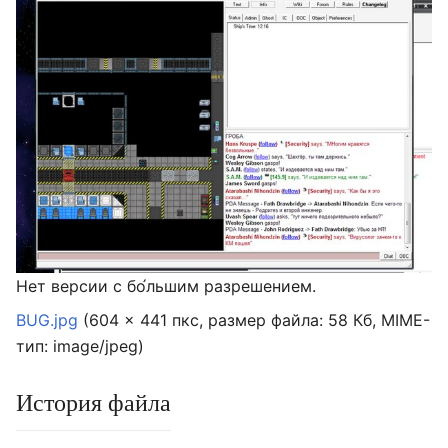
Нет версии с бо́льшим разрешением.
BUG.jpg
‎
(604 × 441 пкс, размер файла: 58 Кб, MIME-
тип:
image/jpeg
)
История файла