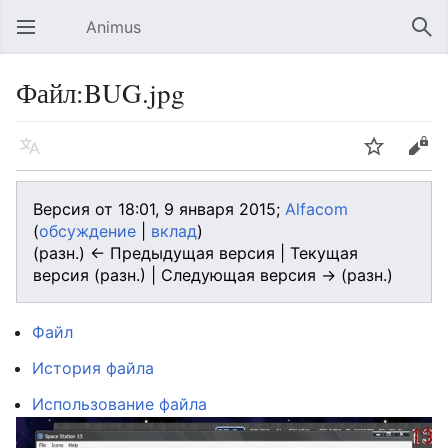
Animus
Открыть главное меню
Най
Файл:BUG.jpg
Язык
Следить
Править
Версия от 18:01, 9 января 2015;
Alfacom
(
обсуждение
|
вклад
)
(разн.) ← Предыдущая версия | Текущая
версия (разн.) | Следующая версия → (разн.)
Файл
История файла
Использование файла