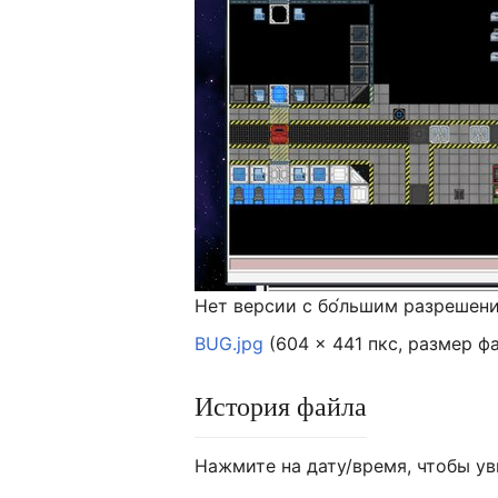
Нет версии с бо́льшим разрешен
BUG.jpg
‎
(604 × 441 пкс, размер ф
История файла
Нажмите на дату/время, чтобы ув