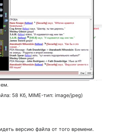
ием.
айла: 58 Кб, MIME-тип:
image/jpeg
)
идеть версию файла от того времени.