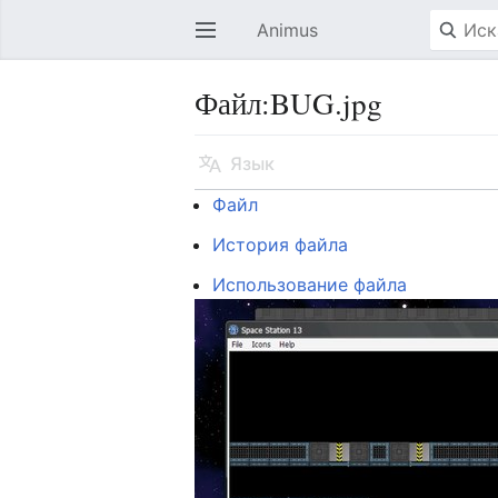
Animus
Открыть главное меню
Файл:BUG.jpg
Язык
Файл
История файла
Использование файла