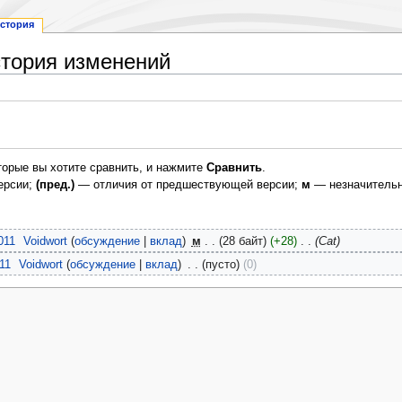
стория
стория изменений
торые вы хотите сравнить, и нажмите
Сравнить
.
ерсии;
(пред.)
— отличия от предшествующей версии;
м
— незначительн
011
‎
Voidwort
обсуждение
вклад
‎
м
28 байт
+28
‎
Cat
11
‎
Voidwort
обсуждение
вклад
‎
пусто
0