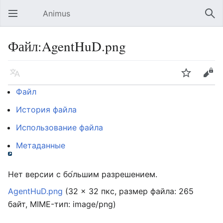
Animus
Открыть главное меню
Най
Файл:AgentHuD.png
Язык
Следить
Править
Файл
История файла
Использование файла
Метаданные
Нет версии с бо́льшим разрешением.
AgentHuD.png
‎
(32 × 32 пкс, размер файла: 265
байт, MIME-тип:
image/png
)