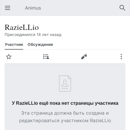
Animus
Открыть главное меню
Най
RazieLLio
Присоединился 14 лет назад
Участник
Обсуждение
Следить
Вклад
Править
Ещё
У RazieLLio ещё пока нет страницы участника
Эта страница должна быть создана и
редактироваться участником RazieLLio