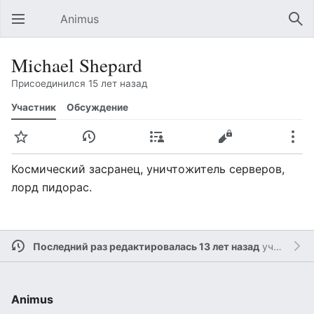
Animus
Открыть главное меню
Най
Michael Shepard
Присоединился 15 лет назад
Участник
Обсуждение
Следить
История
Вклад
Править
Ещё
Космический засранец, уничтожитель серверов,
лорд пидорас.
Последний раз редактировалась 13 лет назад
участником
Animus