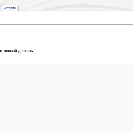
история
ественный деятель.