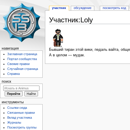
участник
обсуждение
посмотреть код
Участник:Loly
Перейти
Перейти
к
к
навигации
поиску
навигация
Бывший тиран этой вики, педаль вайта, общ
Заглавная страница
А в целом — мудак.
Портал сообщества
Свежие правки
Случайная страница
Справка
поиск
инструменты
Ссылки сюда
Связанные правки
Вклад участника
Журналы
Посмотреть группы