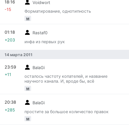
18:16
Voidwort
-15
Форматирование, однотипность
м
01:18
Rastaf0
+203
инфа из первых рук
14 марта 2011
23:59
BalaGi
+11
осталось частоту копателей, и название
научного канала. И, вроде бы, всё
м
20:38
BalaGi
+285
простите за большое количество правок
м