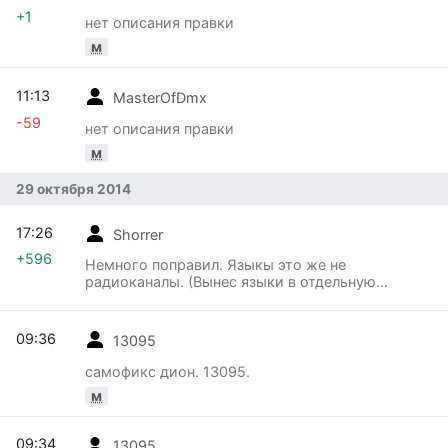
+1
нет описания правки
м
11:13
MasterOfDmx
-59
нет описания правки
м
29 октября 2014
17:26
Shorrer
+596
Немного поправил. Языкы это же не
радиоканалы. (Вынес языки в отдельную
таблицу, только и всего)
09:36
13095
самофикс дион. 13095.
м
09:34
13095