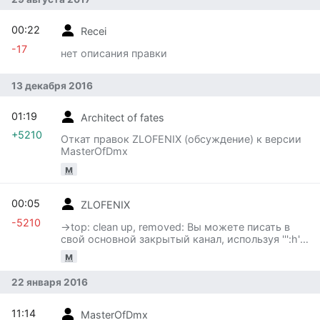
00:22
Recei
-17
нет описания правки
13 декабря 2016
01:19
Architect of fates
+5210
Откат правок ZLOFENIХ (обсуждение) к версии
MasterOfDmx
м
00:05
ZLOFENIХ
-5210
→‎top: clean up, removed: Вы можете писать в
свой основной закрытый канал, используя ''':h'''.
Для медиков это будет равнозначно ''':m''', для
м
инженеров ''':e''…
22 января 2016
11:14
MasterOfDmx