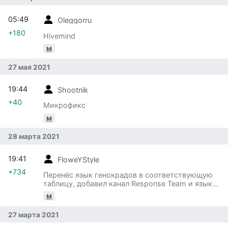
05:49
Oleggorru
+180
Hivemind
м
27 мая 2021
19:44
Shootnik
+40
Микрофикс
м
28 марта 2021
19:41
FloweYStyle
+734
Перенёс язык генокрадов в соответствующую
таблицу, добавил канал Response Team и языки
Sol Common и Cult
м
27 марта 2021