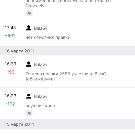
переименовал «Radio Headset» в «Radio
Channels»
м
17:45
BalaGi
+661
нет описания правки
16 марта 2011
16:39
BalaGi
-192
Отмена правки 2555 участника BalaGi
(обсуждение)
16:23
BalaGi
+192
наушник кэпа
м
15 марта 2011