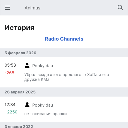
Animus
Открыть главное меню
Най
История
Radio Channels
5 февраля 2026
05:58
Popky dau
-268
Убрал везде этого проклятого ХоПа и его
дружка КМа
26 апреля 2025
12:34
Popky dau
+2250
нет описания правки
3 января 2022