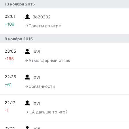
13 ноября 2015
02:01
Bo20202
+109
→‎Советы по игре
9 ноября 2015
23:05
IXVI
-165
→‎Атмосферный отсек
22:36
IXVI
+61
→‎Обязанности
22:12
IXVI
-1
→‎...А дальше то что?
22:11
IXVI