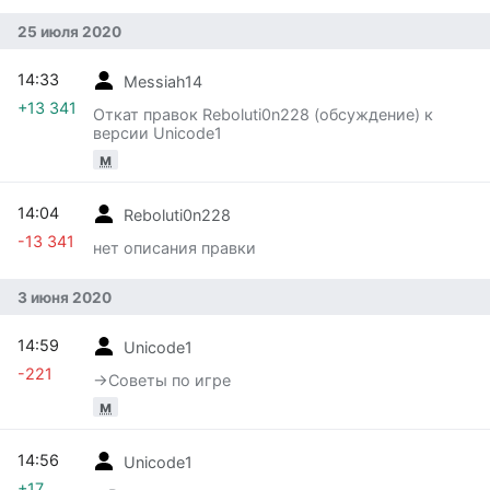
25 июля 2020
14:33
Messiah14
+13 341
Откат правок Reboluti0n228 (обсуждение) к
версии Unicode1
м
14:04
Reboluti0n228
-13 341
нет описания правки
3 июня 2020
14:59
Unicode1
-221
→‎Советы по игре
м
14:56
Unicode1
+17