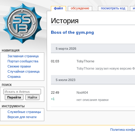
файл
обсуждение
посмотреть код
и
История
Перейти
Перейти
Boss of the gym.png
к
к
навигации
поиску
5 марта 2026
навигация
Заглавная страница
01:03
TobyThorne
Портал сообщества
Свежие правки
TobyThorne загрузил новую версию Фа
Случайная страница
Справка
5 июля 2023
поиск
22:49
Nod404
+1
нет описания правки
инструменты
Служебные страницы
Версия для печати
Политика конф