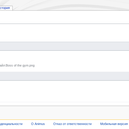
стория
йл:Boss of the gym.png
иденциальности
О Animus
Отказ от ответственности
Мобильная версия