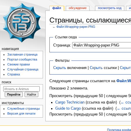
файл
обсуждение
посмотреть код
и
Страницы, ссылающиеся
←
Файл:Wrapping-paper.PNG
Перейти
Перейти
Ссылки сюда
к
к
Страница:
навигации
поиску
навигация
Заглавная страница
Портал сообщества
Фильтры
Свежие правки
Скрыть
включения |
Скрыть
ссылки |
Скрыт
Случайная страница
Справка
Следующие страницы ссылаются на
Файл:W
поиск
Показано 2 элемента.
Просмотреть (предыдущие 50 | следующие 50
Cargo Technician
(ссылка на файл) ‎
(
← сс
инструменты
Guide to Cargo
(ссылка на файл) ‎
(
← ссыл
Служебные страницы
Версия для печати
Просмотреть (предыдущие 50 | следующие 50
Политика конф