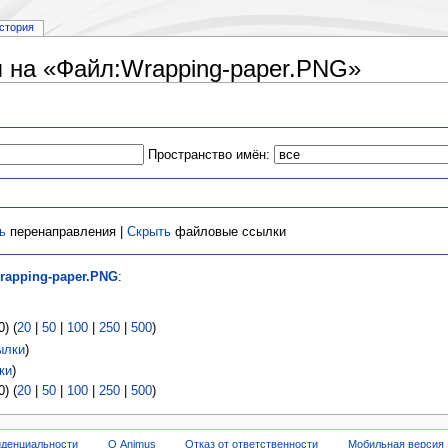
стория
 на «Файл:Wrapping-paper.PNG»
Пространство имён:
ь
перенаправления |
Скрыть
файловые ссылки
rapping-paper.PNG
:
) (
20
|
50
|
100
|
250
|
500
)
ылки
)
ки
)
) (
20
|
50
|
100
|
250
|
500
)
иденциальности
О Animus
Отказ от ответственности
Мобильная версия