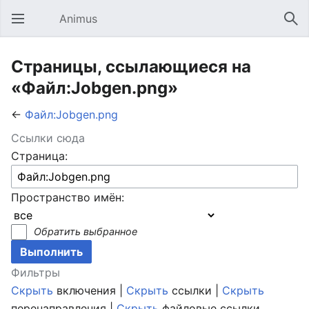
Animus
Открыть главное меню
Най
Страницы, ссылающиеся на
«Файл:Jobgen.png»
←
Файл:Jobgen.png
Ссылки сюда
Страница:
Пространство имён:
Обратить выбранное
Фильтры
Скрыть
включения |
Скрыть
ссылки |
Скрыть
перенаправления |
Скрыть
файловые ссылки