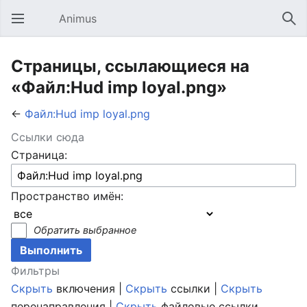
Animus
Открыть главное меню
Най
Страницы, ссылающиеся на
«Файл:Hud imp loyal.png»
←
Файл:Hud imp loyal.png
Ссылки сюда
Страница:
Пространство имён:
Обратить выбранное
Фильтры
Скрыть
включения |
Скрыть
ссылки |
Скрыть
перенаправления |
Скрыть
файловые ссылки