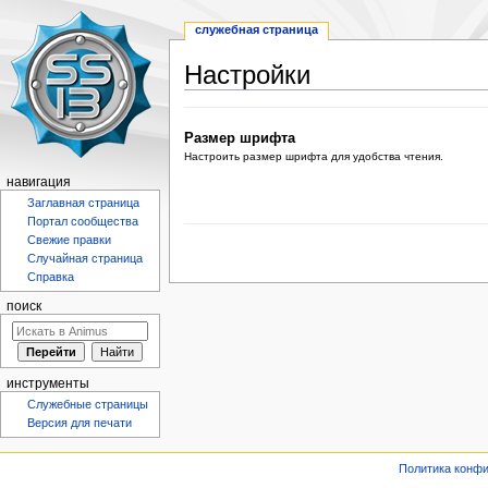
служебная страница
Настройки
Перейти
Перейти
к
к
Размер шрифта
навигации
поиску
Настроить размер шрифта для удобства чтения.
навигация
Заглавная страница
Портал сообщества
Свежие правки
Случайная страница
Справка
поиск
инструменты
Служебные страницы
Версия для печати
Политика конф