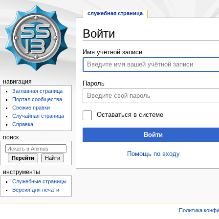
служебная страница
Войти
Перейти
Перейти
Имя учётной записи
к
к
навигации
поиску
навигация
Пароль
Заглавная страница
Портал сообщества
Свежие правки
Оставаться в системе
Случайная страница
Справка
Войти
поиск
Помощь по входу
инструменты
Служебные страницы
Версия для печати
Политика конф