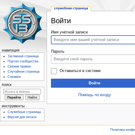
служебная страница
Войти
Перейти
Перейти
Имя учётной записи
к
к
навигации
поиску
навигация
Пароль
Заглавная страница
Портал сообщества
Свежие правки
Оставаться в системе
Случайная страница
Справка
Войти
поиск
Помощь по входу
инструменты
Служебные страницы
Версия для печати
Политика конф