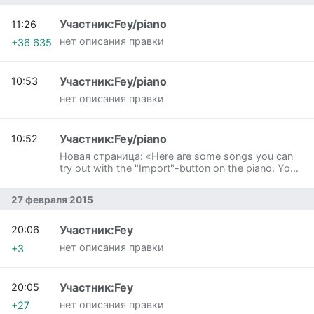
Участник:Fey/piano
11:26
нет описания правки
+36 635
Участник:Fey/piano
10:53
нет описания правки
Участник:Fey/piano
10:52
Новая страница: «Here are some songs you can
try out with the "Import"-button on the piano. You
can make your own songs from any midi file (only 1
midi instrument track preferable…»
27 февраля 2015
Участник:Fey
20:06
нет описания правки
+3
Участник:Fey
20:05
нет описания правки
+27