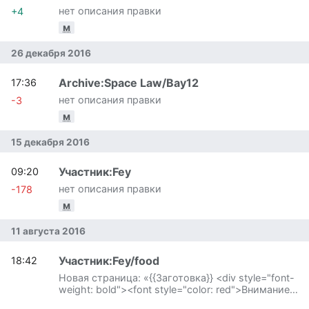
нет описания правки
+4
м
26 декабря 2016
Archive:Space Law/Bay12
17:36
нет описания правки
-3
м
15 декабря 2016
Участник:Fey
09:20
нет описания правки
-178
м
11 августа 2016
Участник:Fey/food
18:42
Новая страница: «{{Заготовка}} <div style="font-
weight: bold"><font style="color: red">Внимание!
</font> Данная статья актуальна только…»