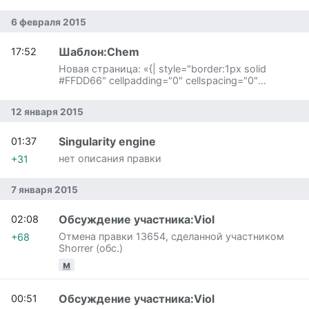
6 февраля 2015
Шаблон:Chem
17:52
Новая страница: «{| style="border:1px solid
#FFDD66" cellpadding="0" cellspacing="0"
width=560 | {|width = "100%" cellspacing="0"
cellpadding="2" width=560 |align=center
12 января 2015
width="1…»
Singularity engine
01:37
нет описания правки
+31
7 января 2015
Обсуждение участника:Viol
02:08
Отмена правки 13654, сделанной участником
+68
Shorrer (обс.)
м
Обсуждение участника:Viol
00:51