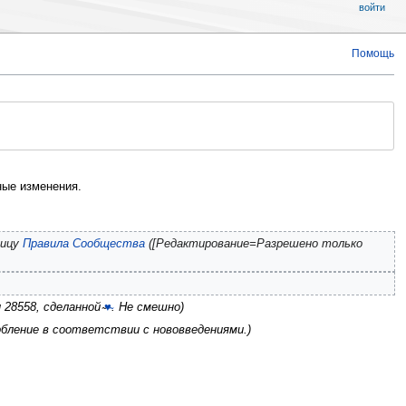
войти
Помощь
ые изменения.
ницу
Правила Сообщества
([Редактирование=Разрешено только
 28558, сделанной
̴♥̴
. Не смешно
рбление в соответствии с нововведениями.