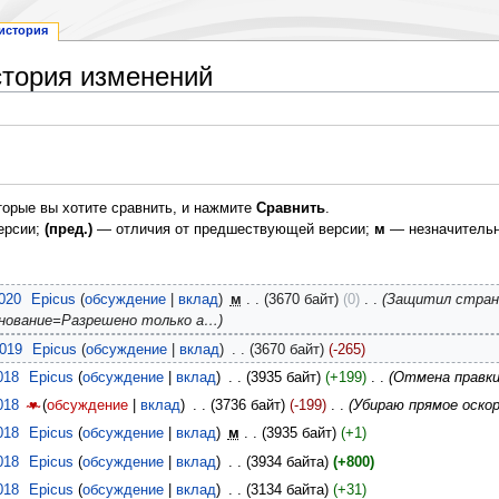
история
стория изменений
торые вы хотите сравнить, и нажмите
Сравнить
.
ерсии;
(пред.)
— отличия от предшествующей версии;
м
— незначительн
2020
‎
Epicus
обсуждение
вклад
‎
м
3670 байт
0
‎
Защитил стра
енование=Разрешено только а…
2019
‎
Epicus
обсуждение
вклад
‎
3670 байт
-265
018
‎
Epicus
обсуждение
вклад
‎
3935 байт
+199
‎
Отмена правки
018
‎
̴♥̴
обсуждение
вклад
‎
3736 байт
-199
‎
Убираю прямое оско
018
‎
Epicus
обсуждение
вклад
‎
м
3935 байт
+1
018
‎
Epicus
обсуждение
вклад
‎
3934 байта
+800
018
‎
Epicus
обсуждение
вклад
‎
3134 байта
+31