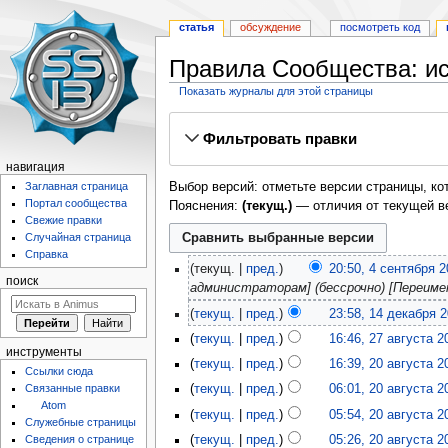
статья
обсуждение
посмотреть код
Правила Сообщества: и
Показать журналы для этой страницы
Перейти
Перейти
Фильтровать правки
к
к
навигации
поиску
навигация
Выбор версий: отметьте версии страницы, ко
Заглавная страница
Портал сообщества
Пояснения:
(текущ.)
— отличия от текущей в
Свежие правки
Случайная страница
Справка
текущ.
пред.
20:50, 4 сентября 
поиск
администраторам] (бессрочно) [Переим
текущ.
пред.
23:58, 14 декабря 
текущ.
пред.
16:46, 27 августа 2
инструменты
текущ.
пред.
16:39, 20 августа 2
Ссылки сюда
Связанные правки
текущ.
пред.
06:01, 20 августа 2
Atom
текущ.
пред.
05:54, 20 августа 2
Служебные страницы
текущ.
пред.
05:26, 20 августа 2
Сведения о странице