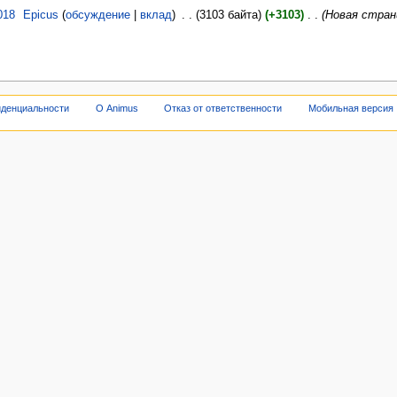
018
‎
Epicus
обсуждение
вклад
‎
3103 байта
+3103
‎
Новая стран
иденциальности
О Animus
Отказ от ответственности
Мобильная версия