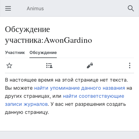
Animus
Открыть главное меню
Най
Обсуждение
участника:AwonGardino
Участник
Обсуждение
Следить
Вклад
Править
Ещё
В настоящее время на этой странице нет текста.
Вы можете
найти упоминание данного названия
на
других страницах, или
найти соответствующие
записи журналов
.
У вас нет разрешения создать
данную страницу.