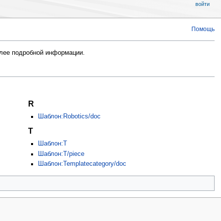
войти
Помощь
лее подробной информации.
R
Шаблон:Robotics/doc
T
Шаблон:T
Шаблон:T/piece
Шаблон:Templatecategory/doc