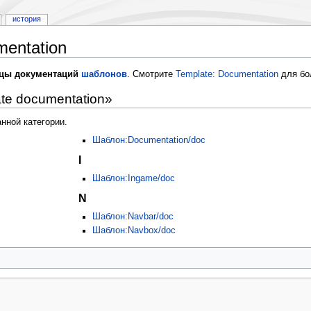
история
mentation
ицы документаций
шаблонов
. Смотрите
Template: Documentation
для бо
te documentation»
нной категории.
Шаблон:Documentation/doc
I
Шаблон:Ingame/doc
N
Шаблон:Navbar/doc
Шаблон:Navbox/doc