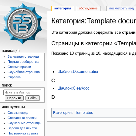
категория
обсуждение
посмотреть код
Категория:Template docu
Перейти
Перейти
Эта категория должна содержать все
стран
к
к
Страницы в категории «Templa
навигации
поиску
навигация
Показано 10 страниц из 10, находящихся в да
Заглавная страница
Портал сообщества
Свежие правки
Шаблон:Documentation
Случайная страница
Справка
C
поиск
Шаблон:Clear/doc
D
инструменты
Категория
:
Templates
Ссылки сюда
Связанные правки
Служебные страницы
Версия для печати
Постоянная ссылка